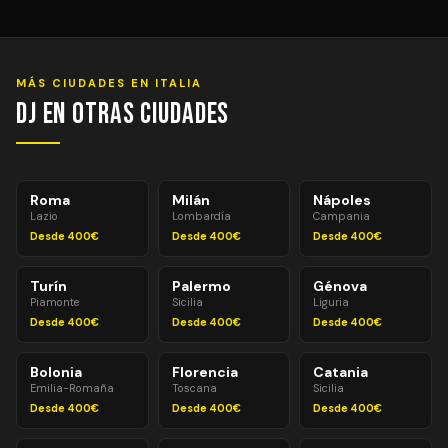
Entre 1 y 2 horas antes del evento para equipos
estándar. Para equipos avanzados (pantallas LED,
efectos especiales, múltiples sistemas de PA) pueden
necesitarse 2–3 horas. Montaje y desmontaje siempre
MÁS CIUDADES EN ITALIA
incluidos en el precio.
DJ en Otras Ciudades
Roma
Milán
Nápoles
Lazio
Lombardía
Campania
Desde 400€
Desde 400€
Desde 400€
Turín
Palermo
Génova
Piamonte
Sicilia
Liguria
Desde 400€
Desde 400€
Desde 400€
Bolonia
Florencia
Catania
Emilia-Romaña
Toscana
Sicilia
Desde 400€
Desde 400€
Desde 400€