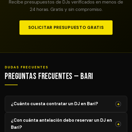
Recibe presupuestos de DJs verificados en menos de
24 horas. Gratis y sin compromiso.
SOLICITAR PRESUPUESTO GRATIS
DUDAS FRECUENTES
Preguntas Frecuentes — Bari
+
¿Cuánto cuesta contratar un DJ en Bari?
El precio de un DJ profesional en Bari varía según el tipo
¿Con cuánta antelación debo reservar un DJ en
de evento, duración y equipamiento requerido. Los
+
Bari?
servicios comienzan desde 400€ € para eventos de 2-