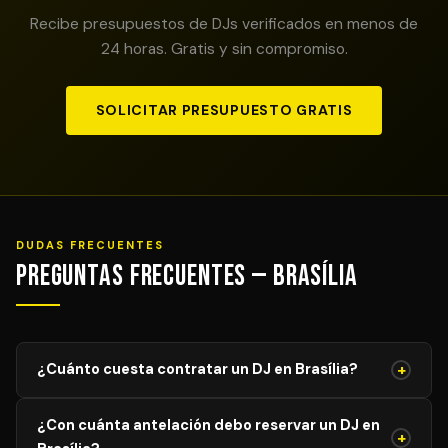
Recibe presupuestos de DJs verificados en menos de
24 horas. Gratis y sin compromiso.
SOLICITAR PRESUPUESTO GRATIS
DUDAS FRECUENTES
Preguntas Frecuentes — Brasília
+
¿Cuánto cuesta contratar un DJ en Brasília?
El precio de un DJ profesional en Brasília varía según el
¿Con cuánta antelación debo reservar un DJ en
tipo de evento, duración y equipamiento requerido. Los
+