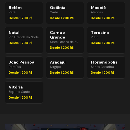
Belém
Goiânia
Maceió
Pará
Goiás
Alagoas
Desde 1,200 R$
Desde 1,200 R$
Desde 1,200 R$
Natal
Campo
Teresina
Grande
Rio Grande do Norte
Piauí
Mato Grosso do Sul
Desde 1,200 R$
Desde 1,200 R$
Desde 1,200 R$
João Pessoa
Aracaju
Florianópolis
Paraíba
Sergipe
Santa Catarina
Desde 1,200 R$
Desde 1,200 R$
Desde 1,200 R$
Vitória
Espírito Santo
Desde 1,200 R$