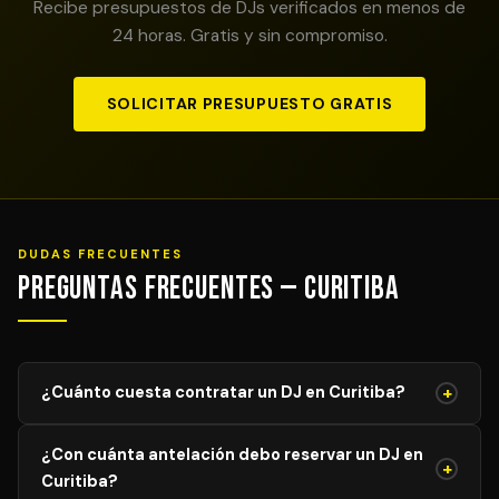
Recibe presupuestos de DJs verificados en menos de
24 horas. Gratis y sin compromiso.
SOLICITAR PRESUPUESTO GRATIS
DUDAS FRECUENTES
Preguntas Frecuentes — Curitiba
+
¿Cuánto cuesta contratar un DJ en Curitiba?
El precio de un DJ profesional en Curitiba varía según el
¿Con cuánta antelación debo reservar un DJ en
tipo de evento, duración y equipamiento requerido. Los
+
Curitiba?
servicios comienzan desde 1,200 R$ R$ para eventos de