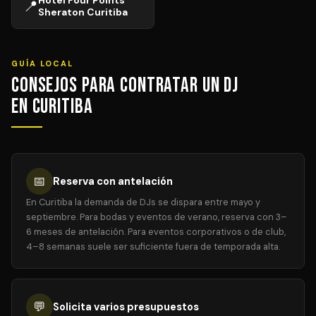
Hotel Four Points
📍
Sheraton Curitiba
GUÍA LOCAL
Consejos para Contratar un DJ
en Curitiba
📅
Reserva con antelación
En Curitiba la demanda de DJs se dispara entre mayo y
septiembre. Para bodas y eventos de verano, reserva con 3–
6 meses de antelación. Para eventos corporativos o de club,
4–8 semanas suele ser suficiente fuera de temporada alta.
💬
Solicita varios presupuestos