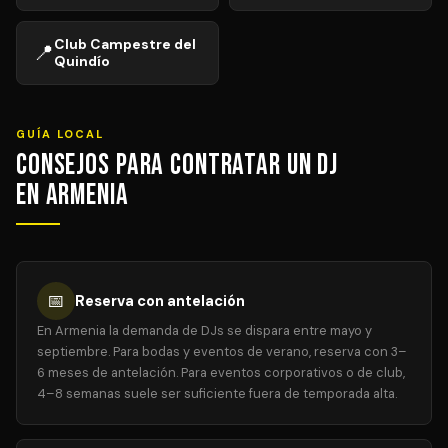
Club Campestre del
📍
Quindío
GUÍA LOCAL
Consejos para Contratar un DJ
en Armenia
📅
Reserva con antelación
En Armenia la demanda de DJs se dispara entre mayo y
septiembre. Para bodas y eventos de verano, reserva con 3–
6 meses de antelación. Para eventos corporativos o de club,
4–8 semanas suele ser suficiente fuera de temporada alta.