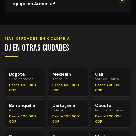
+
sesiones 100% temáticas.
equipo en Armenia?
la reunión previa para garantizar la coherencia musical y
evitar interrupciones durante la sesión.
Entre 1 y 2 horas antes del evento para equipos
estándar. Para equipos avanzados (pantallas LED,
efectos especiales, múltiples sistemas de PA) pueden
necesitarse 2–3 horas. Montaje y desmontaje siempre
MÁS CIUDADES EN COLOMBIA
incluidos en el precio.
DJ en Otras Ciudades
Bogotá
Medellín
Cali
Cundinamarca
Antioquia
Valle del Cauca
Desde 400,000
Desde 400,000
Desde 400,000
COP
COP
COP
Barranquilla
Cartagena
Cúcuta
Atlántico
Bolívar
Norte de Santander
Desde 400,000
Desde 400,000
Desde 400,000
COP
COP
COP