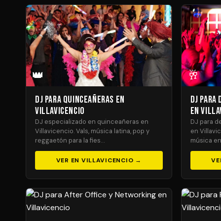
👑
🥂
DJ para Quinceañeras en
DJ para
Villavicencio
en Villa
DJ especializado en quinceañeras en
DJ para de
Villavicencio. Vals, música latina, pop y
en Villavi
reggaetón para la fies…
música en 
VER EN VILLAVICENCIO →
VE