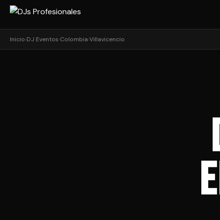
Inicio
›
DJ Eventos
›
Colombia
›
Villavicencio