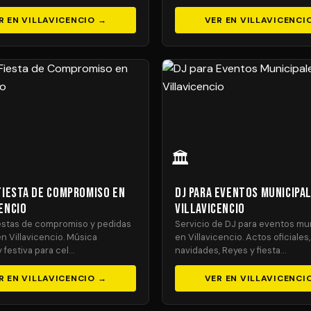
R EN VILLAVICENCIO →
VER EN VILLAVICENCI
🏛️
 Fiesta de Compromiso en
DJ para Eventos Municipa
encio
Villavicencio
iestas de compromiso y pedidas
Servicio de DJ para eventos mu
n Villavicencio. Música
en Villavicencio. Actos oficiales,
 festiva para cel…
navidades, Reyes y fiesta…
R EN VILLAVICENCIO →
VER EN VILLAVICENCI