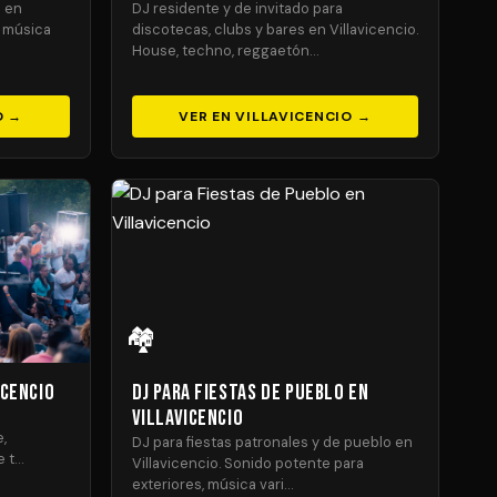
s en
DJ residente y de invitado para
n música
discotecas, clubs y bares en Villavicencio.
House, techno, reggaetón…
O →
VER EN VILLAVICENCIO →
🏘️
icencio
DJ para Fiestas de Pueblo en
Villavicencio
,
DJ para fiestas patronales y de pueblo en
e t…
Villavicencio. Sonido potente para
exteriores, música vari…