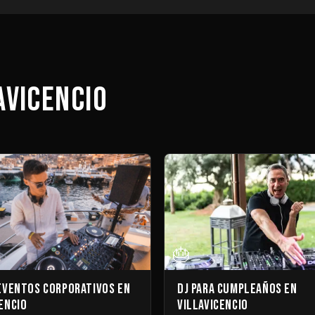
avicencio
🎂
 Eventos Corporativos en
DJ para Cumpleaños en
encio
Villavicencio