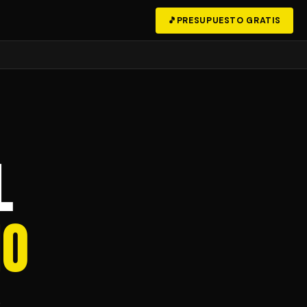
🎵
PRESUPUESTO GRATIS
l
io
P