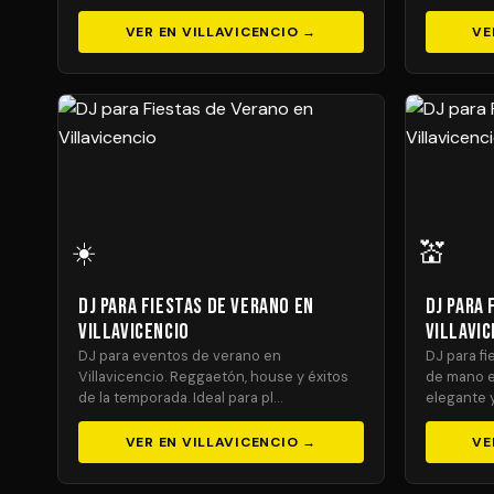
VER EN VILLAVICENCIO →
VE
☀️
💒
DJ para Fiestas de Verano en
DJ para
Villavicencio
Villavic
DJ para eventos de verano en
DJ para f
Villavicencio. Reggaetón, house y éxitos
de mano e
de la temporada. Ideal para pl…
elegante y
VER EN VILLAVICENCIO →
VE