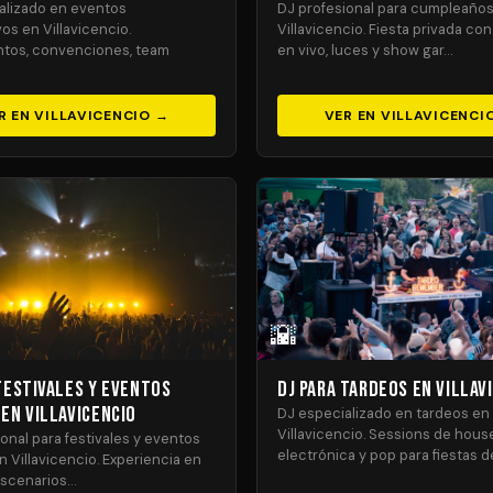
alizado en eventos
DJ profesional para cumpleaño
os en Villavicencio.
Villavicencio. Fiesta privada co
tos, convenciones, team
en vivo, luces y show gar…
R EN VILLAVICENCIO →
VER EN VILLAVICENCI
🌇
Festivales y Eventos
DJ para Tardeos en Villav
en Villavicencio
DJ especializado en tardeos en
Villavicencio. Sessions de house
onal para festivales y eventos
electrónica y pop para fiestas d
 Villavicencio. Experiencia en
scenarios…