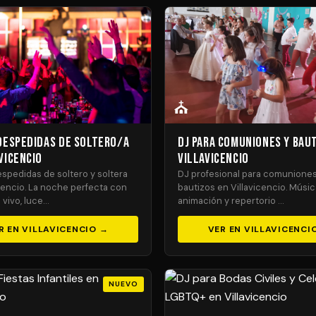
⛪
 Despedidas de Soltero/a
DJ para Comuniones y Bau
vicencio
Villavicencio
spedidas de soltero y soltera
DJ profesional para comuniones
cencio. La noche perfecta con
bautizos en Villavicencio. Música
vivo, luce…
animación y repertorio …
R EN VILLAVICENCIO →
VER EN VILLAVICENCI
NUEVO