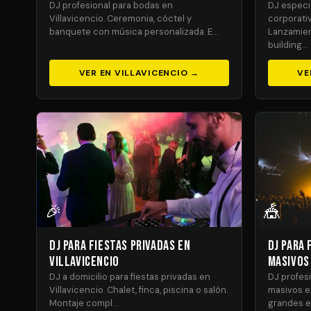
DJ profesional para bodas en
DJ especi
Villavicencio. Ceremonia, cóctel y
corporativ
banquete con música personalizada. E…
Lanzamien
building…
VER EN VILLAVICENCIO →
VE
🎉
🎪
DJ para Fiestas Privadas en
DJ para 
Villavicencio
Masivos 
DJ a domicilio para fiestas privadas en
DJ profesi
Villavicencio. Chalet, finca, piscina o salón.
masivos en
Montaje compl…
grandes e