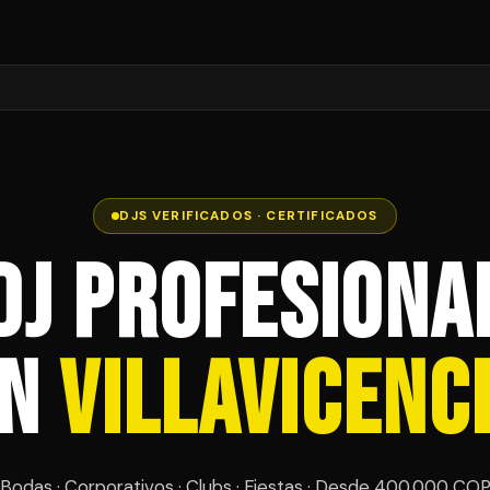
DJS VERIFICADOS · CERTIFICADOS
DJ Profesiona
en
Villavicenc
Bodas · Corporativos · Clubs · Fiestas · Desde 400,000 CO