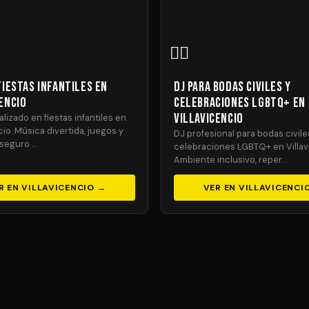
🏳️‍🌈
Fiestas Infantiles en
DJ para Bodas Civiles y
encio
Celebraciones LGBTQ+ en
Villavicencio
lizado en fiestas infantiles en
cio. Música divertida, juegos y
DJ profesional para bodas civile
seguro …
celebraciones LGBTQ+ en Villav
Ambiente inclusivo, reper…
R EN VILLAVICENCIO →
VER EN VILLAVICENCI