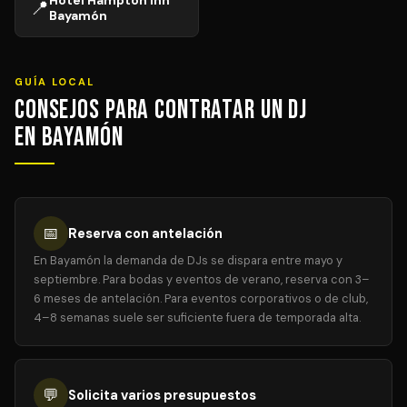
Hotel Hampton Inn
📍
Bayamón
GUÍA LOCAL
Consejos para Contratar un DJ
en Bayamón
📅
Reserva con antelación
En Bayamón la demanda de DJs se dispara entre mayo y
septiembre. Para bodas y eventos de verano, reserva con 3–
6 meses de antelación. Para eventos corporativos o de club,
4–8 semanas suele ser suficiente fuera de temporada alta.
💬
Solicita varios presupuestos