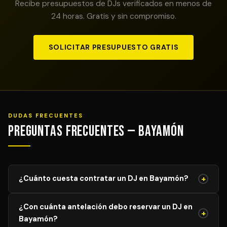
Recibe presupuestos de DJs verificados en menos de
24 horas. Gratis y sin compromiso.
SOLICITAR PRESUPUESTO GRATIS
DUDAS FRECUENTES
Preguntas Frecuentes — Bayamón
+
¿Cuánto cuesta contratar un DJ en Bayamón?
El precio de un DJ profesional en Bayamón varía según
¿Con cuánta antelación debo reservar un DJ en
el tipo de evento, duración y equipamiento requerido.
+
Bayamón?
Los servicios comienzan desde USD 250 USD para