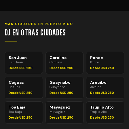
Entre 1 y 2 horas antes del evento para equipos
estándar. Para equipos avanzados (pantallas LED,
efectos especiales, múltiples sistemas de PA) pueden
necesitarse 2–3 horas. Montaje y desmontaje siempre
MÁS CIUDADES EN PUERTO RICO
incluidos en el precio.
DJ en Otras Ciudades
San Juan
Carolina
Ponce
San Juan
Carolina
Ponce
Desde USD 250
Desde USD 250
Desde USD 250
Caguas
Guaynabo
Arecibo
Caguas
Guaynabo
Arecibo
Desde USD 250
Desde USD 250
Desde USD 250
Toa Baja
Mayagüez
Trujillo Alto
Toa Baja
Mayagüez
Trujillo Alto
Desde USD 250
Desde USD 250
Desde USD 250