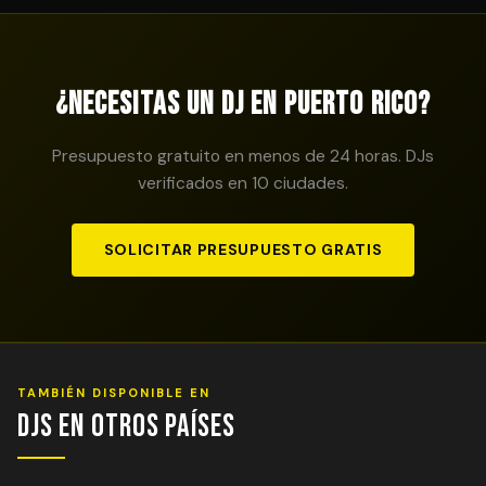
reunión previa al evento (presencial o por videollamada)
listado, contáctanos: probablemente tengamos
para definir géneros favoritos, canciones especiales o
profesionales disponibles en tu zona.
temas que definitivamente no quieres escuchar. Esta
personalización no tiene coste adicional y es la clave
¿Necesitas un DJ en Puerto Rico?
para que el evento sea exactamente como lo imaginas.
Presupuesto gratuito en menos de 24 horas. DJs
verificados en 10 ciudades.
SOLICITAR PRESUPUESTO GRATIS
TAMBIÉN DISPONIBLE EN
DJs en Otros Países