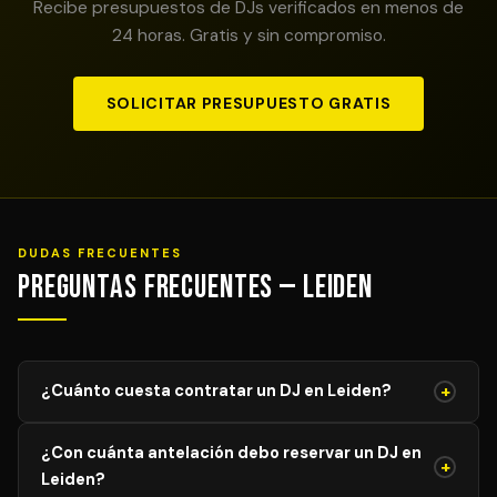
Recibe presupuestos de DJs verificados en menos de
24 horas. Gratis y sin compromiso.
SOLICITAR PRESUPUESTO GRATIS
DUDAS FRECUENTES
Preguntas Frecuentes — Leiden
+
¿Cuánto cuesta contratar un DJ en Leiden?
El precio de un DJ profesional en Leiden varía según el
¿Con cuánta antelación debo reservar un DJ en
tipo de evento, duración y equipamiento requerido. Los
+
Leiden?
servicios comienzan desde 350€ € para eventos de 2-3