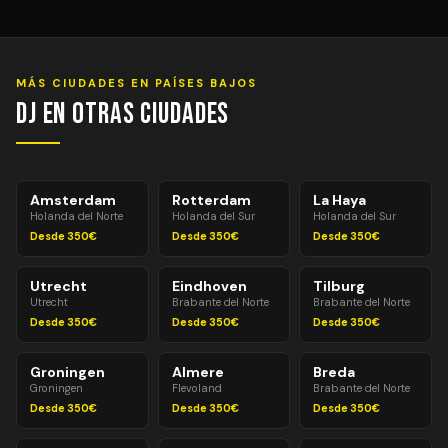
Entre 1 y 2 horas antes del evento para equipos
estándar. Para equipos avanzados (pantallas LED,
efectos especiales, múltiples sistemas de PA) pueden
necesitarse 2–3 horas. Montaje y desmontaje siempre
MÁS CIUDADES EN PAÍSES BAJOS
incluidos en el precio.
DJ en Otras Ciudades
Amsterdam
Rotterdam
La Haya
Holanda del Norte
Holanda del Sur
Holanda del Sur
Desde 350€
Desde 350€
Desde 350€
Utrecht
Eindhoven
Tilburg
Utrecht
Brabante del Norte
Brabante del Norte
Desde 350€
Desde 350€
Desde 350€
Groningen
Almere
Breda
Groningen
Flevoland
Brabante del Norte
Desde 350€
Desde 350€
Desde 350€