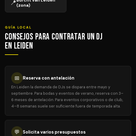
Burcht van Leiden
📍
(zona)
GUÍA LOCAL
Consejos para Contratar un DJ
en Leiden
📅
Reserva con antelación
En Leiden la demanda de DJs se dispara entre mayo y
septiembre. Para bodas y eventos de verano, reserva con 3–
6 meses de antelación. Para eventos corporativos o de club,
4–8 semanas suele ser suficiente fuera de temporada alta.
💬
Solicita varios presupuestos