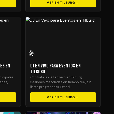
VER EN TILBURG →
🎤
les en
DJ En Vivo para Eventos en
Tilburg
nicipales
Contrata un DJ en vivo en Tilburg.
dades,
Sesiones mezcladas en tiempo real, sin
listas pregrabadas. Experi…
VER EN TILBURG →