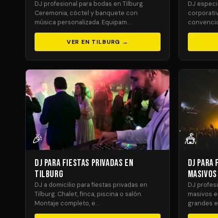
DJ profesional para bodas en Tilburg.
DJ especi
Ceremonia, cóctel y banquete con
corporativ
música personalizada. Equipam…
convencio
VER EN TILBURG →
🎉
🎪
DJ para Fiestas Privadas en
DJ para 
Tilburg
Masivos
DJ a domicilio para fiestas privadas en
DJ profesi
Tilburg. Chalet, finca, piscina o salón.
masivos en
Montaje completo, e…
grandes e