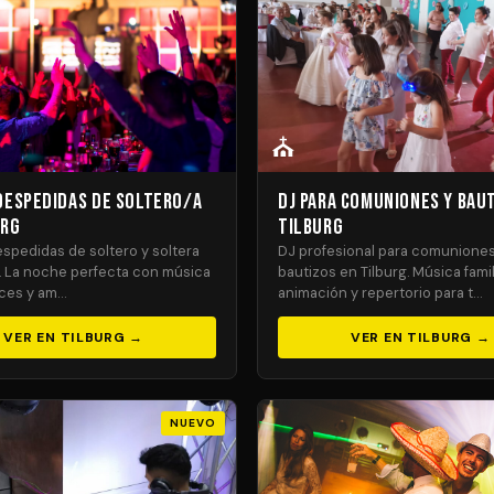
⛪
 Despedidas de Soltero/a
DJ para Comuniones y Bau
urg
Tilburg
spedidas de soltero y soltera
DJ profesional para comuniones
g. La noche perfecta con música
bautizos en Tilburg. Música famil
uces y am…
animación y repertorio para t…
VER EN TILBURG →
VER EN TILBURG →
NUEVO