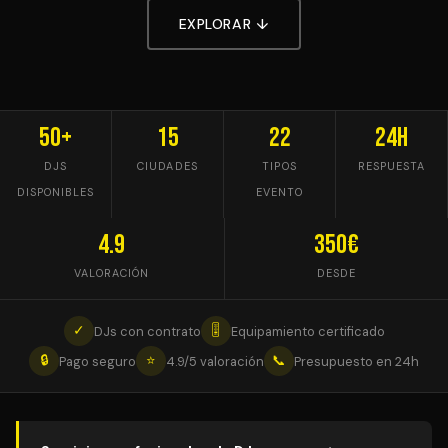
EXPLORAR ↓
50+
15
22
24h
DJS
CIUDADES
TIPOS
RESPUESTA
DISPONIBLES
EVENTO
4.9
350€
VALORACIÓN
DESDE
✓
🎚
DJs con contrato
Equipamiento certificado
🔒
⭐
📞
Pago seguro
4.9/5 valoración
Presupuesto en 24h