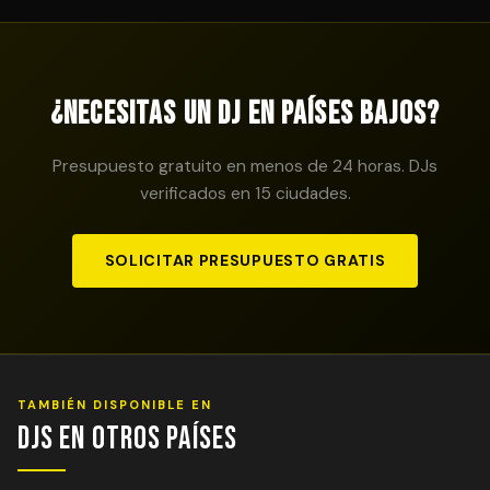
Francia y muchos más. Si tu ciudad no aparece en el
reunión previa al evento (presencial o por videollamada)
listado, contáctanos: probablemente tengamos
para definir géneros favoritos, canciones especiales o
profesionales disponibles en tu zona.
temas que definitivamente no quieres escuchar. Esta
personalización no tiene coste adicional y es la clave
¿Necesitas un DJ en Países Bajos?
para que el evento sea exactamente como lo imaginas.
Presupuesto gratuito en menos de 24 horas. DJs
verificados en 15 ciudades.
SOLICITAR PRESUPUESTO GRATIS
TAMBIÉN DISPONIBLE EN
DJs en Otros Países