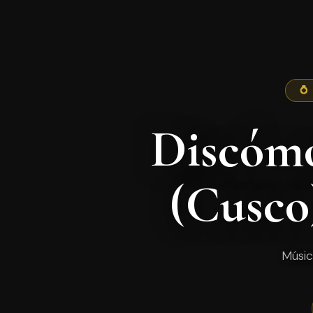
💍
Discómo
(Cusco
Músic