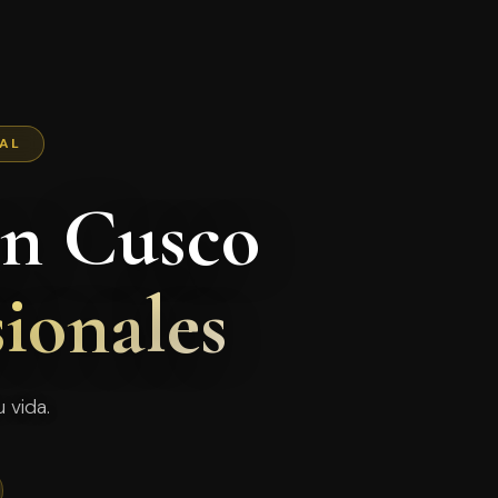
NAL
en Cusco
sionales
 vida.