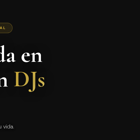
NAL
da en
on
DJs
 vida.