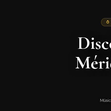
💍
Disc
Méri
Músic