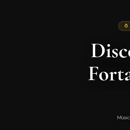
💍
Disc
Fort
Músic