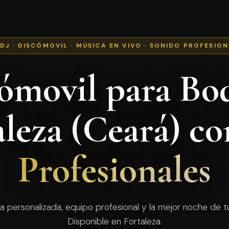
 DJ · DISCÓMOVIL · MÚSICA EN VIVO · SONIDO PROFESIO
ómovil para Bo
aleza (Ceará) c
Profesionales
a personalizada, equipo profesional y la mejor noche de tu
Disponible en Fortaleza.