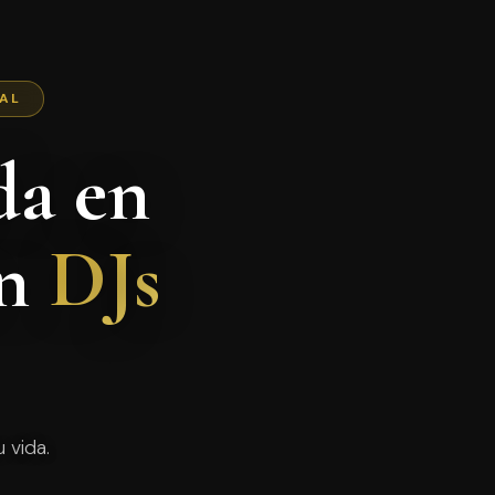
NAL
da en
on
DJs
 vida.