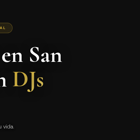
NAL
 en San
on
DJs
 vida.