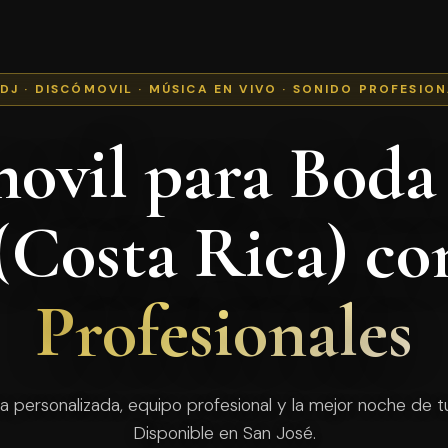
 DJ · DISCÓMOVIL · MÚSICA EN VIVO · SONIDO PROFESIO
ovil para Boda
 (Costa Rica) c
Profesionales
a personalizada, equipo profesional y la mejor noche de tu
Disponible en San José.