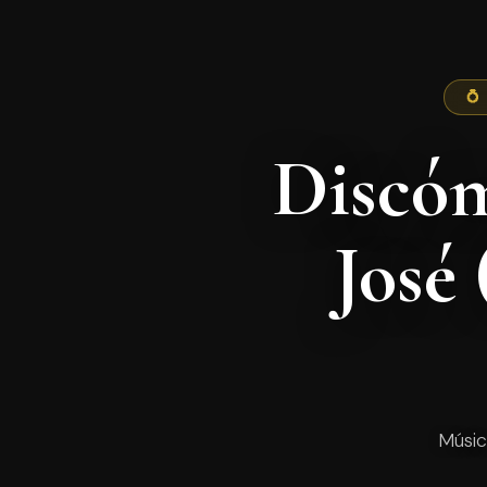
💍
Discóm
José
Músic