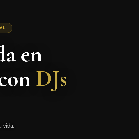
NAL
da en
 con
DJs
 vida.