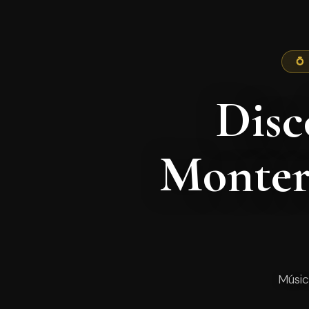
💍
Disc
Monter
Músic