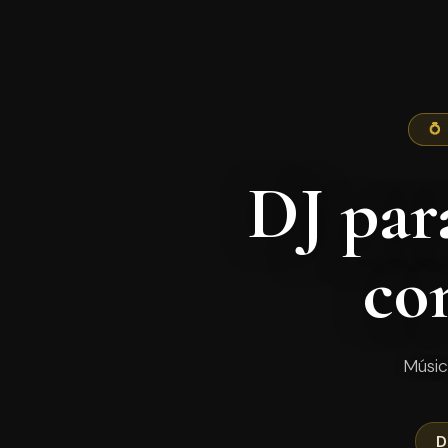
💍
DJ par
co
Músic
D