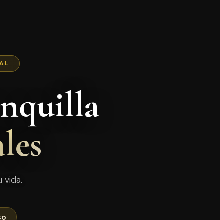
NAL
nquilla
les
 vida.
so