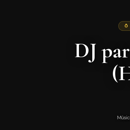
💍
DJ par
(
Músic