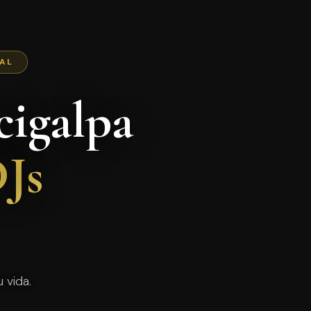
NAL
cigalpa
Js
 vida.