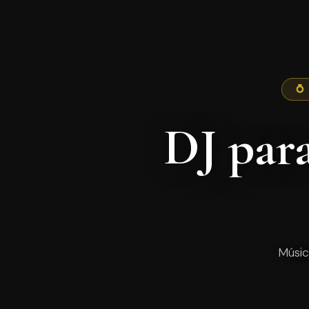
💍
DJ par
Músic