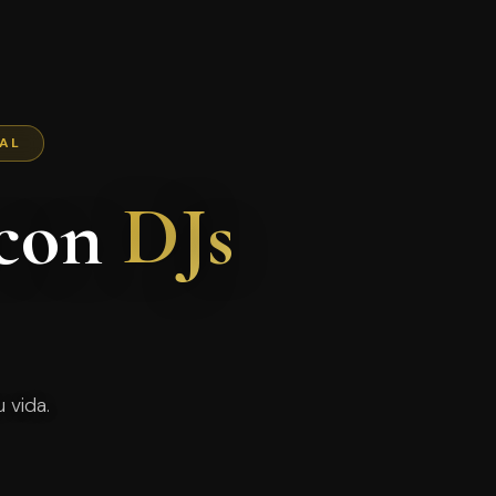
NAL
 con
DJs
 vida.