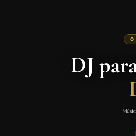
💍
DJ par
Músic