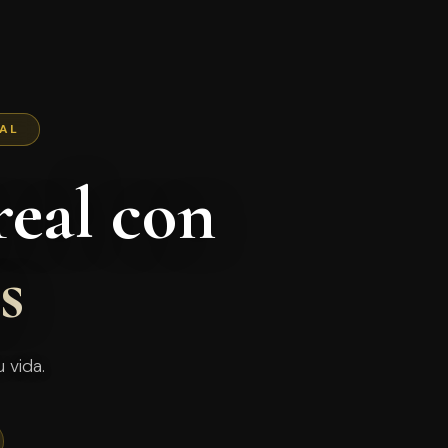
NAL
eal con
s
 vida.