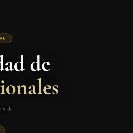
NAL
dad de
ionales
 vida.