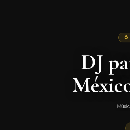
💍
DJ pa
Méxic
Músic