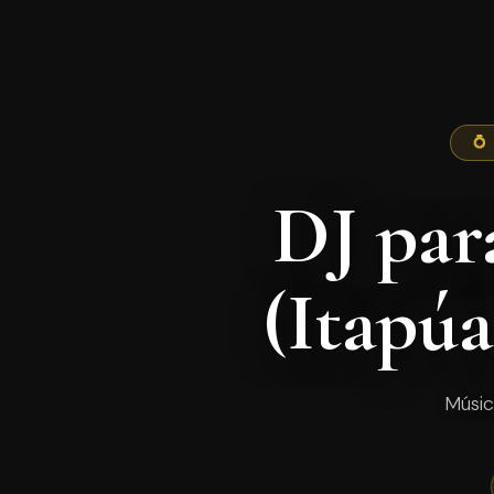
💍
DJ par
(Itapú
Músic