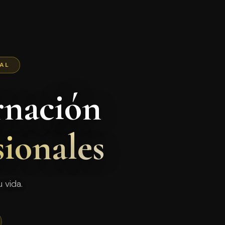
NAL
rnación
sionales
 vida.