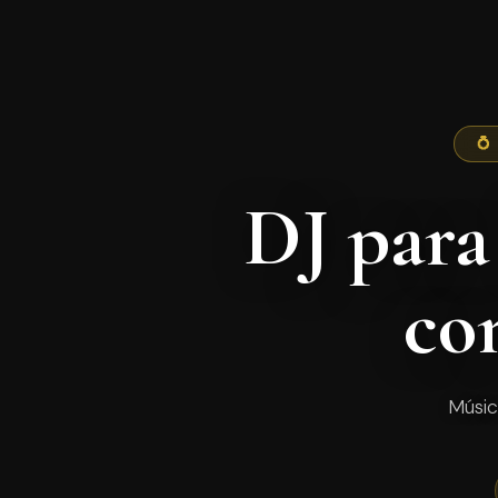
💍
DJ para
co
Músic