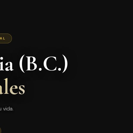
NAL
a (B.C.)
les
 vida.